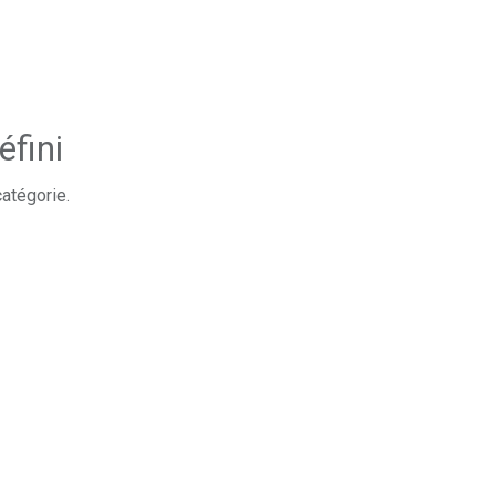
éfini
catégorie.