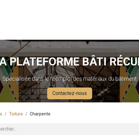
Fournisseurs
Critères de reprise
Comment ça
A PLATEFORME BÂTI RÉCU
Spécialisée dans le réemploi des matériaux du bâtiment
Contactez-nous
ts
Toiture
Charpente